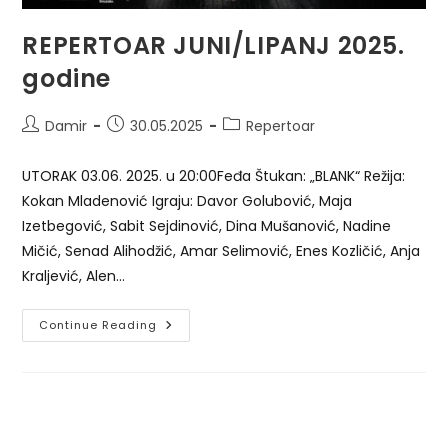
REPERTOAR JUNI/LIPANJ 2025.
godine
Post
Post
Post
Damir
30.05.2025
Repertoar
author:
published:
category:
UTORAK 03.06. 2025. u 20:00Feđa Štukan: „BLANK“ Režija:
Kokan Mladenović Igraju: Davor Golubović, Maja
Izetbegović, Sabit Sejdinović, Dina Mušanović, Nadine
Mičić, Senad Alihodžić, Amar Selimović, Enes Kozličić, Anja
Kraljević, Alen…
REPERTOAR
Continue Reading
JUNI/LIPANJ
2025.
Godine