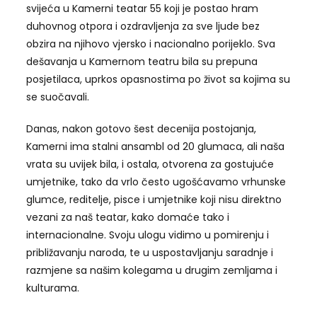
svijeća u Kamerni teatar 55 koji je postao hram
duhovnog otpora i ozdravljenja za sve ljude bez
obzira na njihovo vjersko i nacionalno porijeklo. Sva
dešavanja u Kamernom teatru bila su prepuna
posjetilaca, uprkos opasnostima po život sa kojima su
se suočavali.
Danas, nakon gotovo šest decenija postojanja,
Kamerni ima stalni ansambl od 20 glumaca, ali naša
vrata su uvijek bila, i ostala, otvorena za gostujuće
umjetnike, tako da vrlo često ugošćavamo vrhunske
glumce, reditelje, pisce i umjetnike koji nisu direktno
vezani za naš teatar, kako domaće tako i
internacionalne. Svoju ulogu vidimo u pomirenju i
približavanju naroda, te u uspostavljanju saradnje i
razmjene sa našim kolegama u drugim zemljama i
kulturama.