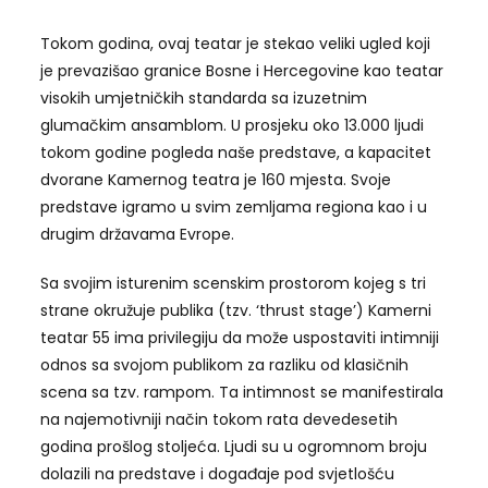
Tokom godina, ovaj teatar je stekao veliki ugled koji
je prevazišao granice Bosne i Hercegovine kao teatar
visokih umjetničkih standarda sa izuzetnim
glumačkim ansamblom. U prosjeku oko 13.000 ljudi
tokom godine pogleda naše predstave, a kapacitet
dvorane Kamernog teatra je 160 mjesta. Svoje
predstave igramo u svim zemljama regiona kao i u
drugim državama Evrope.
Sa svojim isturenim scenskim prostorom kojeg s tri
strane okružuje publika (tzv. ‘thrust stage’) Kamerni
teatar 55 ima privilegiju da može uspostaviti intimniji
odnos sa svojom publikom za razliku od klasičnih
scena sa tzv. rampom. Ta intimnost se manifestirala
na najemotivniji način tokom rata devedesetih
godina prošlog stoljeća. Ljudi su u ogromnom broju
dolazili na predstave i događaje pod svjetlošću