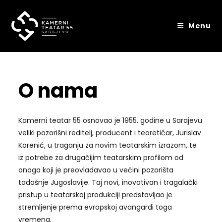
Skip
to
Menu
content
O nama
Kamerni teatar 55 osnovao je 1955. godine u Sarajevu
veliki pozorišni reditelj, producent i teoretičar, Jurislav
Korenić, u traganju za novim teatarskim izrazom, te
iz potrebe za drugačijim teatarskim profilom od
onoga koji je preovladavao u većini pozorišta
tadašnje Jugoslavije. Taj novi, inovativan i tragalački
pristup u teatarskoj produkciji predstavljao je
stremljenje prema evropskoj avangardi toga
vremena.