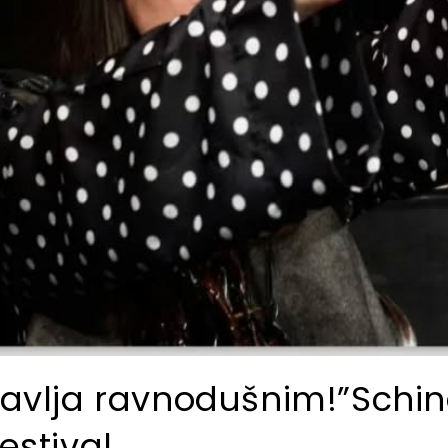
avlja ravnodušnim!”Schindl
estival.