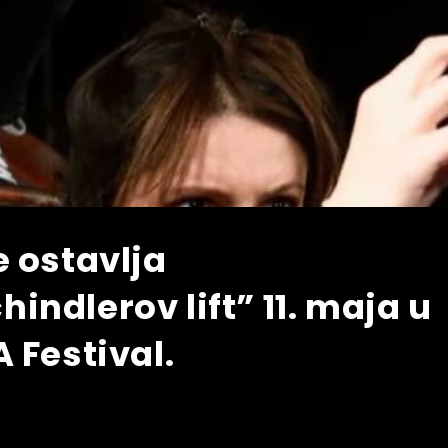
 ostavlja
ndlerov lift” 11. maja u
 Festival.