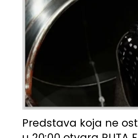
Predstava koja ne ost
u 20:00 otvara RUTA F