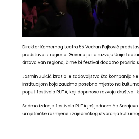
Direktor Kamernog teatra 55 Vedran Fajković predstavio
predstava iz regiona. Govorio je i o razvoju Unije teat
država van regiona, čime bi festival dodatno proširio
Jasmin Zulčić izrazio je zadovoljstvo što kompanija Ne
institucijom koja zauzima posebno mjesto na kulturnoj
poput festivala RUTA, koji doprinose razvoju društva i 
Sedmo izdanje festivala RUTA još jednom će Sarajevo u
umjetničke razmjene i zajedničkog stvaranja kulturno