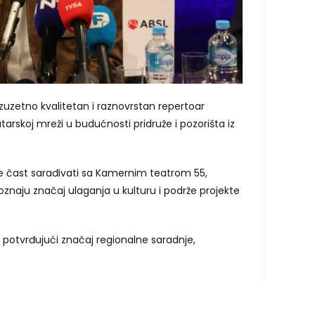
izuzetno kvalitetan i raznovrstan repertoar
tarskoj mreži u budućnosti pridruže i pozorišta iz
 je čast sarađivati sa Kamernim teatrom 55,
znaju značaj ulaganja u kulturu i podrže projekte
 potvrđujući značaj regionalne saradnje,