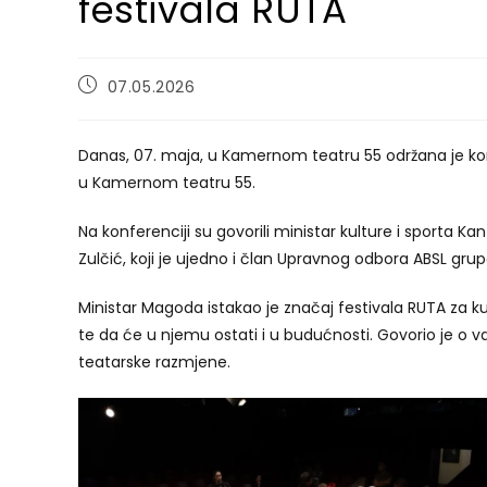
festivala RUTA
Post
07.05.2026
published:
Danas, 07. maja, u Kamernom teatru 55 održana je kon
u Kamernom teatru 55.
Na konferenciji su govorili ministar kulture i sporta
Zulčić, koji je ujedno i član Upravnog odbora ABSL gru
Ministar Magoda istakao je značaj festivala RUTA za ku
te da će u njemu ostati i u budućnosti. Govorio je o va
teatarske razmjene.