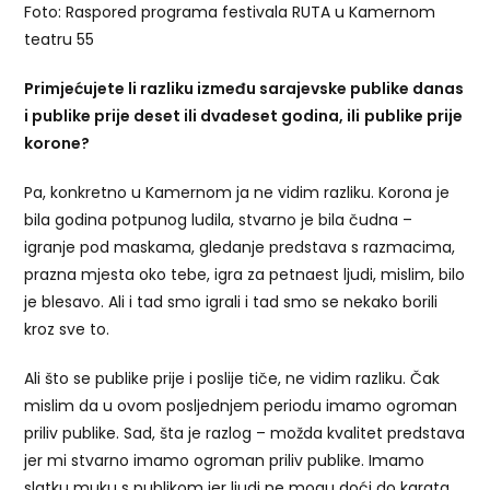
Foto: Raspored programa festivala RUTA u Kamernom
teatru 55
Primjećujete li razliku između sarajevske publike danas
i publike prije deset ili dvadeset godina
, i
li
publike prije
korone?
Pa, konkretno u Kamernom ja ne vidim razliku. Korona je
bila godina potpunog ludila, stvarno je bila čudna –
igranje pod maskama, gledanje predstava s razmacima,
prazna mjesta oko tebe, igra za petnaest ljudi, mislim, bilo
je blesavo. Ali i tad smo igrali i tad smo se nekako borili
kroz sve to.
Ali što se publike prije i poslije tiče, ne vidim razliku. Čak
mislim da u ovom posljednjem periodu imamo ogroman
priliv publike. Sad, šta je razlog – možda kvalitet predstava
jer mi stvarno imamo ogroman priliv publike. Imamo
slatku muku s publikom jer ljudi ne mogu doći do karata.