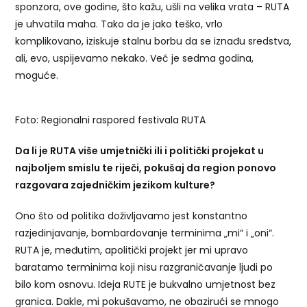
sponzora, ove godine, što kažu, ušli na velika vrata – RUTA
je uhvatila maha. Tako da je jako teško, vrlo
komplikovano, iziskuje stalnu borbu da se iznađu sredstva,
ali, evo, uspijevamo nekako. Već je sedma godina,
moguće.
Foto: Regionalni raspored festivala RUTA
Da li je RUTA više umjetnički ili i politički projekat u
najboljem smislu te riječi, pokušaj da region ponovo
razgovara zajedničkim jezikom kulture?
Ono što od politika doživljavamo jest konstantno
razjedinjavanje, bombardovanje terminima „mi“ i „oni“.
RUTA je, međutim, apolitički projekt jer mi upravo
baratamo terminima koji nisu razgraničavanje ljudi po
bilo kom osnovu. Ideja RUTE je bukvalno umjetnost bez
granica. Dakle, mi pokušavamo, ne obazirući se mnogo