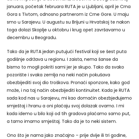
januara, početak februara RUTA je u Ljubljani, april je Crna
Gora s Tivtom, odnosno partnerom iz Crne Gore. U maju
smo u Sarajevu. U augustu su Brijuni u Hrvatskoj te nakon
toga dolazi Skoplje u oktobru i krug opet završavamo u
decembru u Beogradu.
Tako da je RUTA jedan putujući festival koji se šest puta
godišnje održava u regionu. I zaista, nema šanse da
bismo to mogli pokriti sami jer je skupo. Tako da svako
pozorište i svaka zemlja na neki način pokušava
obezbijediti svoj dio troškova. Pronaći sponzore, kako god
može, i na taj način obezbijediti kontinuitet. Kada je RUTA
sada kod nas u Sarajevu, mi kao domaćin obezbjeđujemo
smještaj i hranu a oni plaćaju svoj dolazak ovamo. I mi
kada idemo u bilo koji od tih gradova plaćamo samo put,
a tamo imamo smještaj. Tako da je to neki sistem.
Ono što je nama jako značajno – prije dvije ili tri godine,