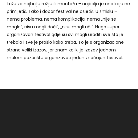
kažu za najbolju režiju ili montažu – najbolja je ona koju ne
primijetiš. Tako i dobar festival ne osjetiš. U smislu –
nema problema, nema komplikacija, nema „nije se
moglo“, nisu mogli doći“, „nisu mogli ući“. Nego super
organizovan festival gdje su svi mogli uraditi sve što je
trebalo i sve je prošlo kako treba. To je s organizacione
strane veliki izazov, jer znam koliki je izazov jednom
malom pozorištu organizovati jedan značajan festival.