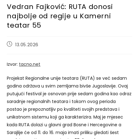
Vedran Fajković: RUTA donosi
najbolje od regije u Kamerni
teatar 55
Post
13.05.2026
published:
Izvor:
tacno.net
Projekat Regionalne unije teatara (RUTA) se već sedam
godina održava u svim zemljama bivše Jugoslavije. Ovaj
putujući festival je osnovan prije sedam godina kao odraz
saradnje regionalnih teatara i tokom ovog perioda
postao je prepoznatljiv po kvaliteti svojih predstava i
unikatnom sistemu koji ga karakterizira. Maj je mjesec
kada RUTA dolazi u glavni grad Bosne i Hercegovine a
Sarajlije će od 11. do 16. maja imati priliku gledati šest