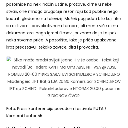
pozornice na neki način uštine, prozove, dirne u neke
stvari, one mnogo drugačije rezoniraju kod publike nego
kada ih gledamo na televiziji. Možeš pogledati bilo koji film
sa dirljivom i provokativnom temom, ali mene više dirnu
dokumentarci nego igrani filmovi jer znam da je to ipak
neka stvarna priča. A pozorište, iako je priča upakovana
kroz predstavu, itekako zavrće, dira i provocira.
Foto: Press konferencija povodom festivala RUTA /
Kamerni teatar 55