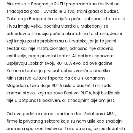
čini mi se – Beograd je RUTU prepoznao kao festival od
značaja za grad. I uvrstio je u svoj trajni gradski budžet.
Tako da je Beograd time riješio priču. Ljubljana isto tako. U
Tivtu imaju veliku podršku vlasti a u Makedoniji se
odnedavno situacija počela okretati na tu stranu. Jedini
koji imaju zaista problem su u Hrvatskoj jer je to jedini
teatar koji nije institucionalan, odnosno nije državna
institucija, nego privatni teatar. Ali oni kroz sponzore
uspijevaju „pokriti“ svoju RUTU. A evo, od ove godine
Kamerni teatar je prvi put dobio zvaničnu podršku
Ministarstva kulture i sporta na čelu s Kenanom
Magodom, tako da je RUTA ušla u budžet. I mi sada
imamo stavku koja se zove Festival RUTA, koji budžetski
nije u potpunosti pokriven, ali značajnim dijelom jest.
Od ove godine imamo i partnere Net Solutions i ABSL,
firme iz privatnog sektora koje su nam ušle kao značajni
partneri i sponzori festivala. Tako da smo, uz još dodatnih