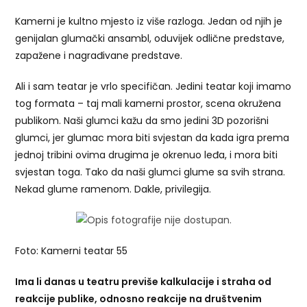
Kamerni je kultno mjesto iz više razloga. Jedan od njih je
genijalan glumački ansambl, oduvijek odlične predstave,
zapažene i nagrađivane predstave.
Ali i sam teatar je vrlo specifičan. Jedini teatar koji imamo
tog formata – taj mali kamerni prostor, scena okružena
publikom. Naši glumci kažu da smo jedini 3D pozorišni
glumci, jer glumac mora biti svjestan da kada igra prema
jednoj tribini ovima drugima je okrenuo leđa, i mora biti
svjestan toga. Tako da naši glumci glume sa svih strana.
Nekad glume ramenom. Dakle, privilegija.
Foto: Kamerni teatar 55
Ima li danas u teatru previše kalkulacije i straha od
reakcije publike, odnosno reakcije na društvenim