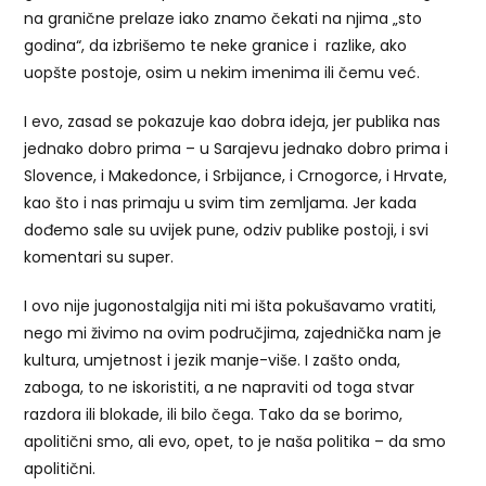
na granične prelaze iako znamo čekati na njima „sto
godina“, da izbrišemo te neke granice i razlike, ako
uopšte postoje, osim u nekim imenima ili čemu već.
I evo, zasad se pokazuje kao dobra ideja, jer publika nas
jednako dobro prima – u Sarajevu jednako dobro prima i
Slovence, i Makedonce, i Srbijance, i Crnogorce, i Hrvate,
kao što i nas primaju u svim tim zemljama. Jer kada
dođemo sale su uvijek pune, odziv publike postoji, i svi
komentari su super.
I ovo nije jugonostalgija niti mi išta pokušavamo vratiti,
nego mi živimo na ovim područjima, zajednička nam je
kultura, umjetnost i jezik manje-više. I zašto onda,
zaboga, to ne iskoristiti, a ne napraviti od toga stvar
razdora ili blokade, ili bilo čega. Tako da se borimo,
apolitični smo, ali evo, opet, to je naša politika – da smo
apolitični.