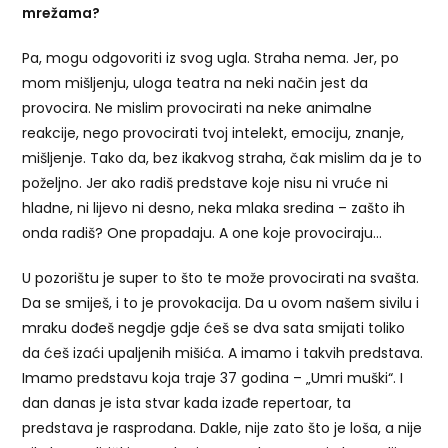
mrežama?
Pa, mogu odgovoriti iz svog ugla. Straha nema. Jer, po
mom mišljenju, uloga teatra na neki način jest da
provocira. Ne mislim provocirati na neke animalne
reakcije, nego provocirati tvoj intelekt, emociju, znanje,
mišljenje. Tako da, bez ikakvog straha, čak mislim da je to
poželjno. Jer ako radiš predstave koje nisu ni vruće ni
hladne, ni lijevo ni desno, neka mlaka sredina – zašto ih
onda radiš? One propadaju. A one koje provociraju…
U pozorištu je super to što te može provocirati na svašta.
Da se smiješ, i to je provokacija. Da u ovom našem sivilu i
mraku dođeš negdje gdje ćeš se dva sata smijati toliko
da ćeš izaći upaljenih mišića. A imamo i takvih predstava.
Imamo predstavu koja traje 37 godina – „Umri muški“. I
dan danas je ista stvar kada izađe repertoar, ta
predstava je rasprodana. Dakle, nije zato što je loša, a nije