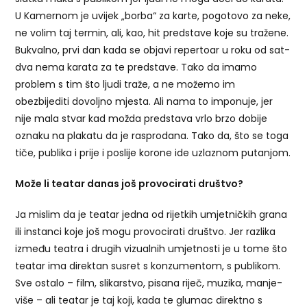
U Kamernom je uvijek „borba“ za karte, pogotovo za neke,
ne volim taj termin, ali, kao, hit predstave koje su tražene.
Bukvalno, prvi dan kada se objavi repertoar u roku od sat-
dva nema karata za te predstave. Tako da imamo
problem s tim što ljudi traže, a ne možemo im
obezbijediti dovoljno mjesta. Ali nama to imponuje, jer
nije mala stvar kad možda predstava vrlo brzo dobije
oznaku na plakatu da je rasprodana. Tako da, što se toga
tiče, publika i prije i poslije korone ide uzlaznom putanjom.
Može li teatar danas još provocirati društvo?
Ja mislim da je teatar jedna od rijetkih umjetničkih grana
ili instanci koje još mogu provocirati društvo. Jer razlika
između teatra i drugih vizualnih umjetnosti je u tome što
teatar ima direktan susret s konzumentom, s publikom.
Sve ostalo – film, slikarstvo, pisana riječ, muzika, manje-
više – ali teatar je taj koji, kada te glumac direktno s