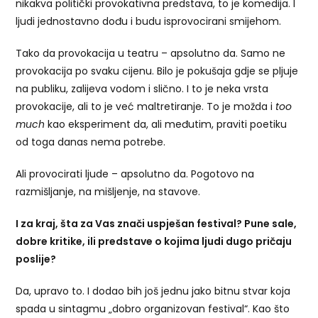
nikakva politički provokativna predstava, to je komedija. I
ljudi jednostavno dođu i budu isprovocirani smijehom.
Tako da provokacija u teatru – apsolutno da. Samo ne
provokacija po svaku cijenu. Bilo je pokušaja gdje se pljuje
na publiku, zalijeva vodom i slično. I to je neka vrsta
provokacije, ali to je već maltretiranje. To je možda i
too
much
kao eksperiment da, ali međutim, praviti poetiku
od toga danas nema potrebe.
Ali provocirati ljude – apsolutno da. Pogotovo na
razmišljanje, na mišljenje, na stavove.
I za kraj, šta za Vas znači uspješan festival? Pune sale,
dobre kritike, ili predstave o kojima ljudi dugo pričaju
poslije?
Da, upravo to. I dodao bih još jednu jako bitnu stvar koja
spada u sintagmu „dobro organizovan festival“. Kao što