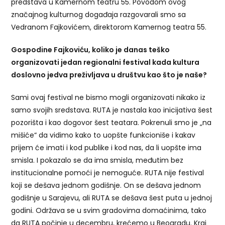
predstava u Kamernom teatru 55. Povodom ovog
značajnog kulturnog događaja razgovarali smo sa
Vedranom Fajkovićem, direktorom Kamernog teatra 55.
Gospodine Fajkoviću, k
oliko je danas teško
organizovati jedan regionalni festival kada kultura
doslovno jedva preživljava u društvu kao što je naše?
Sami ovaj festival ne bismo mogli organizovati nikako iz
samo svojih sredstava. RUTA je nastala kao inicijativa šest
pozorišta i kao dogovor šest teatara. Pokrenuli smo je „na
mišiće“ da vidimo kako to uopšte funkcioniše i kakav
prijem će imati i kod publike i kod nas, da li uopšte ima
smisla. I pokazalo se da ima smisla, međutim bez
institucionalne pomoći je nemoguće. RUTA nije festival
koji se dešava jednom godišnje. On se dešava jednom
godišnje u Sarajevu, ali RUTA se dešava šest puta u jednoj
godini. Održava se u svim gradovima domaćinima, tako
da RUTA počinje u decembru, krećemo u Beogradu. Kraj