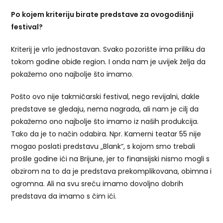
Po
kojem kriteriju birate predstave za ovogodišnji
festival?
Kriterij je vrlo jednostavan. Svako pozorište ima priliku da
tokom godine obiđe region. I onda nam je uvijek želja da
pokažemo ono najbolje što imamo.
Pošto ovo nije takmičarski festival, nego revijalni, dakle
predstave se gledaju, nema nagrada, ali nam je cilj da
pokažemo ono najbolje što imamo iz naših produkcija.
Tako da je to način odabira. Npr. Kamerni teatar 55 nije
mogao poslati predstavu „Blank“, s kojom smo trebali
prošle godine ići na Brijune, jer to finansijski nismo mogli s
obzirom na to da je predstava prekomplikovana, obimna i
ogromna. Ali na svu sreću imamo dovoljno dobrih
predstava da imamo s čim ići.