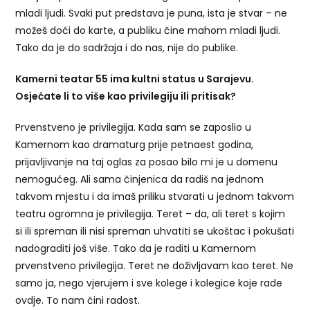
mladi ljudi. Svaki put predstava je puna, ista je stvar – ne
možeš doći do karte, a publiku čine mahom mladi ljudi.
Tako da je do sadržaja i do nas, nije do publike.
Kamerni teatar 55 ima kultni status u Sarajevu.
Osjećate li to više kao privilegiju ili pritisak?
Prvenstveno je privilegija. Kada sam se zaposlio u
Kamernom kao dramaturg prije petnaest godina,
prijavljivanje na taj oglas za posao bilo mi je u domenu
nemogućeg. Ali sama činjenica da radiš na jednom
takvom mjestu i da imaš priliku stvarati u jednom takvom
teatru ogromna je privilegija. Teret – da, ali teret s kojim
si ili spreman ili nisi spreman uhvatiti se ukoštac i pokušati
nadograditi još više. Tako da je raditi u Kamernom
prvenstveno privilegija. Teret ne doživljavam kao teret. Ne
samo ja, nego vjerujem i sve kolege i kolegice koje rade
ovdje. To nam čini radost.