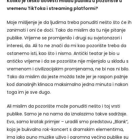
Koliko je teško dovesti mlađu publiku u pozorište u
vremenu TikToka i streaming platformi?
Moje mišljenje je da ljudima treba ponuditi nešto što će ih
zanimati i oni će doći. Tako da mislim da tu nije pitanje
publike. Vrijeme se promijenilo i drugi su svjetonazori i
interesi, da. Ali to ne znači da mi kao pozorište treba da
ostanemo isti, kao što i nismo. Antički teatar je bio u
antičko vrijeme i da se pozorište nije mijenjalo u skladu s
vremenom i civilizacijskim promjenama, ne bi nas ni bilo.
Tako da mislim da jeste možda teže jer je raspon pažnje
kod današnjih klinaca maksimalno jedna minuta i nakon
toga im je sve dugo.
Ali mislim da pozorište može ponuditi nešto i toj vrsti
publike. Samo je na nama da iznalazimo takve sadržaje.
Evo, samo kratak primjer – uradili smo predstavu „Blank“,
koja je bukvalno rok-koncert s dramskim elementima,
ima jako puno muzike uživo i ogromna većina publike su