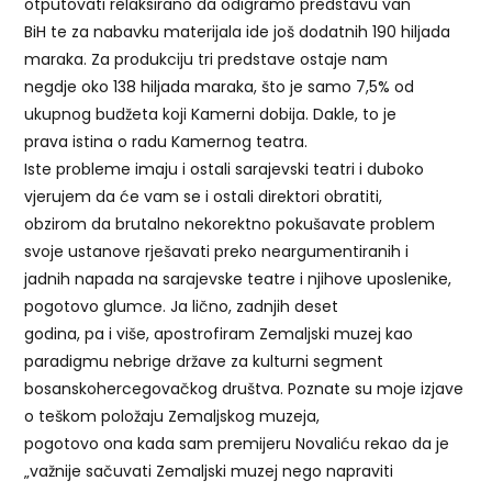
otputovati relaksirano da odigramo predstavu van
BiH te za nabavku materijala ide još dodatnih 190 hiljada
maraka. Za produkciju tri predstave ostaje nam
negdje oko 138 hiljada maraka, što je samo 7,5% od
ukupnog budžeta koji Kamerni dobija. Dakle, to je
prava istina o radu Kamernog teatra.
Iste probleme imaju i ostali sarajevski teatri i duboko
vjerujem da će vam se i ostali direktori obratiti,
obzirom da brutalno nekorektno pokušavate problem
svoje ustanove rješavati preko neargumentiranih i
jadnih napada na sarajevske teatre i njihove uposlenike,
pogotovo glumce. Ja lično, zadnjih deset
godina, pa i više, apostrofiram Zemaljski muzej kao
paradigmu nebrige države za kulturni segment
bosanskohercegovačkog društva. Poznate su moje izjave
o teškom položaju Zemaljskog muzeja,
pogotovo ona kada sam premijeru Novaliću rekao da je
„važnije sačuvati Zemaljski muzej nego napraviti