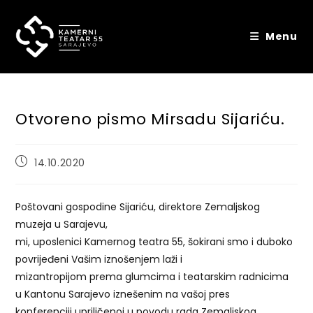
Skip
to
Menu
content
Otvoreno pismo Mirsadu Sijariću.
Post
14.10.2020
published:
Poštovani gospodine Sijariću, direktore Zemaljskog
muzeja u Sarajevu,
mi, uposlenici Kamernog teatra 55, šokirani smo i duboko
povrijeđeni Vašim iznošenjem laži i
mizantropijom prema glumcima i teatarskim radnicima
u Kantonu Sarajevo iznešenim na vašoj pres
konferenciji upriličenoj u povodu rada Zemaljskog