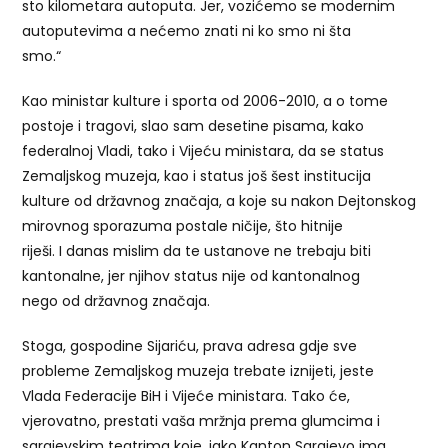
sto kilometara autoputa. Jer, vozićemo se modernim
autoputevima a nećemo znati ni ko smo ni šta
smo.“
Kao ministar kulture i sporta od 2006-2010, a o tome
postoje i tragovi, slao sam desetine pisama, kako
federalnoj Vladi, tako i Vijeću ministara, da se status
Zemaljskog muzeja, kao i status još šest institucija
kulture od državnog značaja, a koje su nakon Dejtonskog
mirovnog sporazuma postale ničije, što hitnije
riješi. I danas mislim da te ustanove ne trebaju biti
kantonalne, jer njihov status nije od kantonalnog
nego od državnog značaja.
Stoga, gospodine Sijariću, prava adresa gdje sve
probleme Zemaljskog muzeja trebate iznijeti, jeste
Vlada Federacije BiH i Vijeće ministara. Tako će,
vjerovatno, prestati vaša mržnja prema glumcima i
sarajevskim teatrima koje, iako Kanton Sarajevo ima