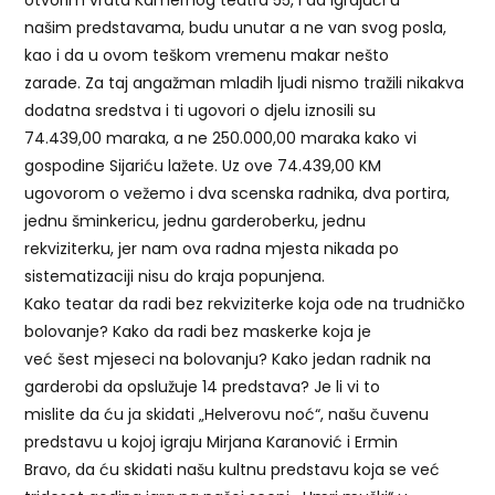
otvorim vrata Kamernog teatra 55, i da igrajući u
našim predstavama, budu unutar a ne van svog posla,
kao i da u ovom teškom vremenu makar nešto
zarade. Za taj angažman mladih ljudi nismo tražili nikakva
dodatna sredstva i ti ugovori o djelu iznosili su
74.439,00 maraka, a ne 250.000,00 maraka kako vi
gospodine Sijariću lažete. Uz ove 74.439,00 KM
ugovorom o vežemo i dva scenska radnika, dva portira,
jednu šminkericu, jednu garderoberku, jednu
rekviziterku, jer nam ova radna mjesta nikada po
sistematizaciji nisu do kraja popunjena.
Kako teatar da radi bez rekviziterke koja ode na trudničko
bolovanje? Kako da radi bez maskerke koja je
već šest mjeseci na bolovanju? Kako jedan radnik na
garderobi da opslužuje 14 predstava? Je li vi to
mislite da ću ja skidati „Helverovu noć“, našu čuvenu
predstavu u kojoj igraju Mirjana Karanović i Ermin
Bravo, da ću skidati našu kultnu predstavu koja se već