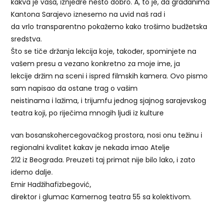
kakva je vaša, iznjedre nešto dobro. A, to je, da građanima
Kantona Sarajevo iznesemo na uvid naš rad i
da vrlo transparentno pokažemo kako trošimo budžetska
sredstva.
Što se tiče držanja lekcija koje, također, spominjete na
vašem presu a vezano konkretno za moje ime, ja
lekcije držim na sceni i ispred filmskih kamera. Ovo pismo
sam napisao da ostane trag o vašim
neistinama i lažima, i trijumfu jednog sjajnog sarajevskog
teatra koji, po riječima mnogih ljudi iz kulture
van bosanskohercegovačkog prostora, nosi onu težinu i
regionalni kvalitet kakav je nekada imao Atelje
212 iz Beograda. Preuzeti taj primat nije bilo lako, i zato
idemo dalje.
Emir Hadžihafizbegović,
direktor i glumac Kamernog teatra 55 sa kolektivom.