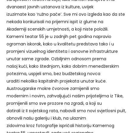
dvanaest javnih ustanova iz kulture, uvijek
izuzimate kao ‘ružno pače’. Sve mi ovo izgleda kao da ste
nekada konkurisali na prijemni ispit iz glume na
Akademiji scenskih umjetnosti, a koji niste položili.
Kamerni teatar 55 je u zadnjih pet godina napravio
ogroman iskorak, kako u kvalitetu predstava tako i u
promjeni vizuelnog identiteta i osnovne infrastrukture
unutar same zgrade. Ozbiljnim odnosom prema
našoj kući, kako štednjom, kako dobrim menedžerskim
potezima, uspjeli smo, bez budžetskog novca
uraditi nekoliko kapitalnih projekata unutar kuće.
Austrougarske mokre čvorove zamijenili smo
modernim i novim, zahvaljujući našim prijateljima iz Tike,
promijenili smo sve prozore na zgradi, a koji su
datirali iz II svjetskog rata, nabavili smo novi svjetlosni pult,
obnovili našu galeriju i klub, na ulaznim
zidovima kroz fotografije ispričali historiju Kamernog