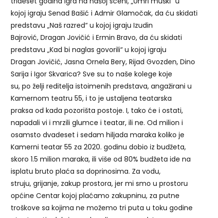
trideset godina igra na našoj sceni, „Umri muški“ u
kojoj igraju Senad Bašić i Admir Glamočak, da ću skidati
predstavu „Naš razred“ u kojoj igraju Izudin
Bajrović, Dragan Jovičić i Ermin Bravo, da ću skidati
predstavu „Kad bi naglas govorili“ u kojoj igraju
Dragan Jovičić, Jasna Ornela Bery, Rijad Gvozden, Dino
Sarija i Igor Skvarica? Sve su to naše kolege koje
su, po želji reditelja istoimenih predstava, angažirani u
Kamernom teatru 55, i to je ustaljena teatarska
praksa od kada pozorišta postoje. I, tako će i ostati,
napadali vi i mrzili glumce i teatar, ili ne. Od milion i
osamsto dvadeset i sedam hiljada maraka koliko je
Kamerni teatar 55 za 2020. godinu dobio iz budžeta,
skoro 1.5 milion maraka, ili više od 80% budžeta ide na
isplatu bruto plaća sa doprinosima. Za vodu,
struju, grijanje, zakup prostora, jer mi smo u prostoru
općine Centar kojoj plaćamo zakupninu, za putne
troškove sa kojima ne možemo tri puta u toku godine