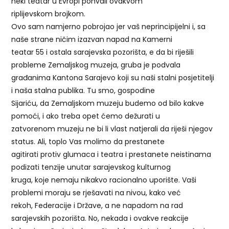
neki teatar u Evropi pohvali ovakvom
riplijevskom brojkom.
Ovo sam namjerno pobrojao jer vaš neprincipijelni i, sa
naše strane ničim izazvan napad na Kamerni
teatar 55 i ostala sarajevska pozorišta, e da bi riješili
probleme Zemaljskog muzeja, gruba je podvala
građanima Kantona Sarajevo koji su naši stalni posjetitelji
i naša stalna publika. Tu smo, gospodine
Sijariću, da Zemaljskom muzeju budemo od bilo kakve
pomoći, i ako treba opet ćemo dežurati u
zatvorenom muzeju ne bi li vlast natjerali da riješi njegov
status. Ali, toplo Vas molimo da prestanete
agitirati protiv glumaca i teatra i prestanete neistinama
podizati tenzije unutar sarajevskog kulturnog
kruga, koje nemaju nikakvo racionalno uporište. Vaši
problemi moraju se rješavati na nivou, kako već
rekoh, Federacije i Države, a ne napadom na rad
sarajevskih pozorišta. No, nekada i ovakve reakcije