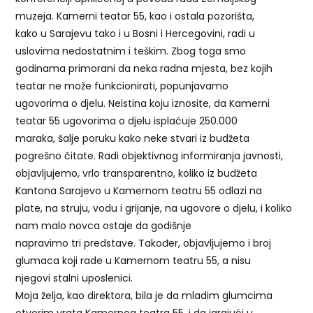
muzeja. Kamerni teatar 55, kao i ostala pozorišta,
kako u Sarajevu tako i u Bosni i Hercegovini, radi u
uslovima nedostatnim i teškim. Zbog toga smo
godinama primorani da neka radna mjesta, bez kojih
teatar ne može funkcionirati, popunjavamo
ugovorima o djelu. Neistina koju iznosite, da Kamerni
teatar 55 ugovorima o djelu isplaćuje 250.000
maraka, šalje poruku kako neke stvari iz budžeta
pogrešno čitate. Radi objektivnog informiranja javnosti,
objavljujemo, vrlo transparentno, koliko iz budžeta
Kantona Sarajevo u Kamernom teatru 55 odlazi na
plate, na struju, vodu i grijanje, na ugovore o djelu, i koliko
nam malo novca ostaje da godišnje
napravimo tri predstave. Također, objavljujemo i broj
glumaca koji rade u Kamernom teatru 55, a nisu
njegovi stalni uposlenici.
Moja želja, kao direktora, bila je da mladim glumcima