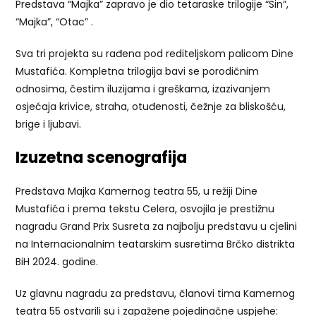
Predstava “Majka” zapravo je dio tetaraske trilogije “Sin”,
“Majka”, “Otac” .
Sva tri projekta su rađena pod rediteljskom palicom Dine
Mustafića. Kompletna trilogija bavi se porodičnim
odnosima, čestim iluzijama i greškama, izazivanjem
osjećaja krivice, straha, otuđenosti, čežnje za bliskošću,
brige i ljubavi.
Izuzetna scenografija
Predstava Majka Kamernog teatra 55, u režiji Dine
Mustafića i prema tekstu Celera, osvojila je prestižnu
nagradu Grand Prix Susreta za najbolju predstavu u cjelini
na Internacionalnim teatarskim susretima Brčko distrikta
BiH 2024. godine.
Uz glavnu nagradu za predstavu, članovi tima Kamernog
teatra 55 ostvarili su i zapažene pojedinačne uspjehe: