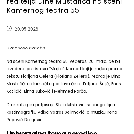
reditelja Dine Mustafića na sceni
Kamernog teatra 55
Post
20.05.2026
published:
Izvor:
www.avaz.ba
Na sceni Kamernog teatra 55, večeras, 20. maja, će biti
izvedena predstava “Majka”. Komad koji je rađen prema
tekstu Florijana Celera (Floriana Zellera), režirao je Dino
Mustafić, a glumačku postavu čine: Tatjana Šojić, Enes
Kozličić, Elma Juković i Mehmed Porča.
Dramaturgiju potpisuje Stela Mišković, scenografiju i
kostimografiju Adisa Vatreš Selimović, a muziku Irena
Popović Dragović.
Univerzalna tema porodice