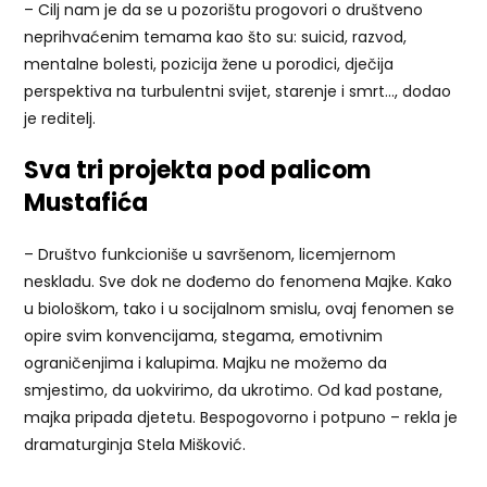
– Cilj nam je da se u pozorištu progovori o društveno
neprihvaćenim temama kao što su: suicid, razvod,
mentalne bolesti, pozicija žene u porodici, dječija
perspektiva na turbulentni svijet, starenje i smrt…, dodao
je reditelj.
Sva tri projekta pod palicom
Mustafića
– Društvo funkcioniše u savršenom, licemjernom
neskladu. Sve dok ne dođemo do fenomena Majke. Kako
u biološkom, tako i u socijalnom smislu, ovaj fenomen se
opire svim konvencijama, stegama, emotivnim
ograničenjima i kalupima. Majku ne možemo da
smjestimo, da uokvirimo, da ukrotimo. Od kad postane,
majka pripada djetetu. Bespogovorno i potpuno – rekla je
dramaturginja Stela Mišković.