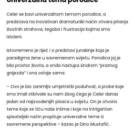
Celer se bavi univerzalnom temom porodice, a
predstava na inovativan dramaturški način otvara pitanja
životnih strahova, tegoba i frustracija kojima smo
izloženi.
Istovremeno je riječ i o predstavi junakinje koja je
paradigma žene u savremenom svijetu. Porodica joj je
bila prostor života, a onda nastupa sindrom “praznog
gnijezda” i ona ostaje sama.
– Ovo je bio zanimljiv umjetnički poduhvat, a probe koje
smo imali otkrivale su nam zbog čega je Celer danas
jedan od najizvođenijih pisaca u svijetu. On je otvorio
teme koje se tiču naše intime i koje na intrigantan
spisateljski način propituje univerzalne teme iz
savremene perspektive – kazao je Dino Mustafić.