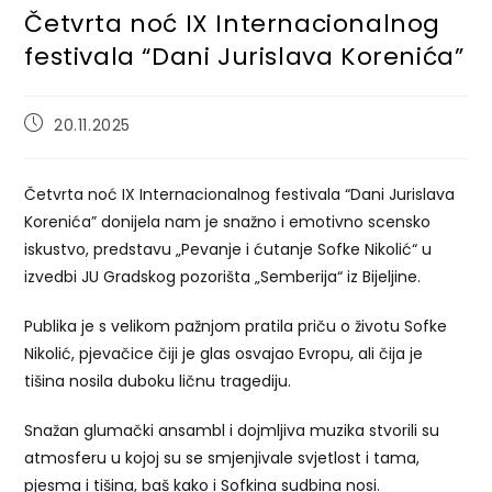
Četvrta noć IX Internacionalnog
festivala “Dani Jurislava Korenića”
Post
20.11.2025
published:
Četvrta noć IX Internacionalnog festivala “Dani Jurislava
Korenića” donijela nam je snažno i emotivno scensko
iskustvo, predstavu „Pevanje i ćutanje Sofke Nikolić“ u
izvedbi JU Gradskog pozorišta „Semberija“ iz Bijeljine.
Publika je s velikom pažnjom pratila priču o životu Sofke
Nikolić, pjevačice čiji je glas osvajao Evropu, ali čija je
tišina nosila duboku ličnu tragediju.
Snažan glumački ansambl i dojmljiva muzika stvorili su
atmosferu u kojoj su se smjenjivale svjetlost i tama,
pjesma i tišina, baš kako i Sofkina sudbina nosi.